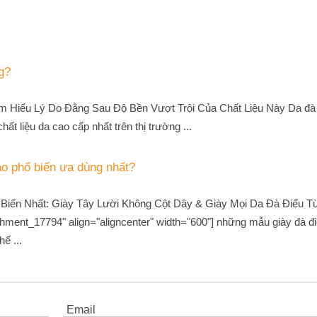
g?
ìm Hiểu Lý Do Đằng Sau Độ Bền Vượt Trội Của Chất Liệu Này Da đà
ất liệu da cao cấp nhất trên thị trường ...
o phổ biến ưa dùng nhất?
Biến Nhất: Giày Tây Lười Không Cột Dây & Giày Mọi Da Đà Điểu 
hment_17794" align="aligncenter" width="600"] những mẫu giày đà đ
ế ...
Email