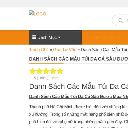
Produc
search
Danh Mục
VÍ DA CÁ SẤU
Trang Chủ
»
Góc Tư Vấn
»
Danh Sách Các Mẫu Túi
DANH SÁCH CÁC MẪU TÚI DA CÁ SẤU ĐƯỢ
5
(100%)
1
vote
Danh Sách Các Mẫu Túi Da C
Danh Sách Các Mẫu Túi Da Cá Sấu Được Mua Nhi
Thành phố Hồ Chí Minh được biết đến với những kh
xu hướng. Trong số những mặt hàng phổ biến nhất để
phổ biến đối với phụ nữ trong những năm gần đây. Ch