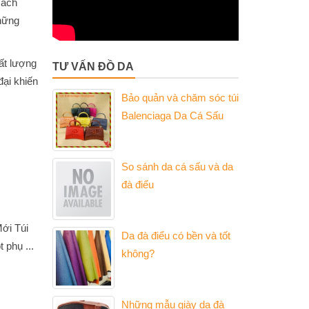
sách
hững
ất lượng
TƯ VẤN ĐỒ DA
đại khiến
Bảo quản và chăm sóc túi
Balenciaga Da Cá Sấu
So sánh da cá sấu và da
đà điểu
ới Túi
Da đà điểu có bền và tốt
 phụ ...
không?
Những mẫu giày da đà