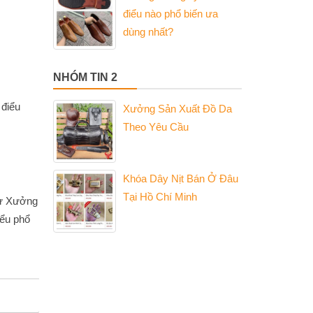
điểu nào phổ biến ưa
dùng nhất?
NHÓM TIN 2
 điểu
Xưởng Sản Xuất Đồ Da
Theo Yêu Cầu
Khóa Dây Nịt Bán Ở Đâu
Tại Hồ Chí Minh
Từ Xưởng
iểu phổ