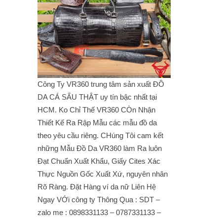
Công Ty VR360 trung tâm sản xuất ĐỒ
DA CÁ SẤU THẬT uy tín bậc nhất tại
HCM. Ko Chỉ Thế VR360 CÒn Nhận
Thiết Kế Ra Rập Mẫu các mẫu đồ da
theo yêu cầu riêng. CHúng Tôi cam kết
những Mẫu Đồ Da VR360 làm Ra luôn
Đạt Chuẩn Xuất Khẩu, Giấy Cites Xác
Thực Nguồn Gốc Xuất Xứ, nguyên nhân
Rõ Ràng. Đặt Hàng ví da nữ Liên Hệ
Ngay VỚi công ty Thông Qua : SDT –
zalo me : 0898331133 – 0787331133 –