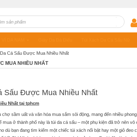
ts
VÍ DA NAM
Giày Da Đà Điểu
Túi Xách Da Cá Sấu Nữ
 Da Cá Sấu Được Mua Nhiều Nhất
C MUA NHIỀU NHẤT
á Sấu Được Mua Nhiều Nhất
ều Nhất tại tphcm
u chợ sầm uất và văn hóa mua sắm sôi động, mang đến nhiều phong
 mua ở thành phố này là túi da cá sấu – một phụ kiện đã trở nên vô
o dù bạn đang tìm kiếm một chiếc túi xách nổi bật hay một giỏ đeo c