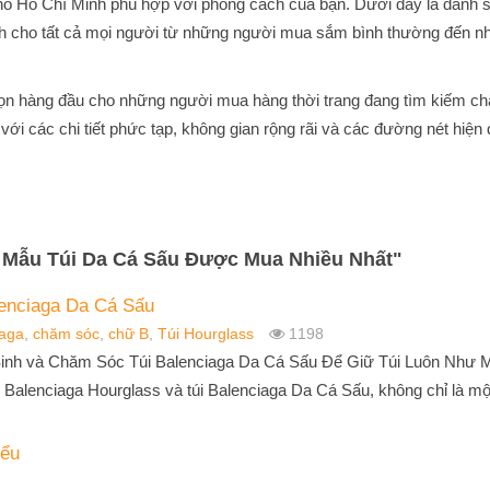
phố Hồ Chí Minh phù hợp với phong cách của bạn. Dưới đây là danh 
nh cho tất cả mọi người từ những người mua sắm bình thường đến n
ọn hàng đầu cho những người mua hàng thời trang đang tìm kiếm ch
với các chi tiết phức tạp, không gian rộng rãi và các đường nét hiện 
 Mẫu Túi Da Cá Sấu Được Mua Nhiều Nhất
"
lenciaga Da Cá Sấu
iaga
,
chăm sóc
,
chữ B
,
Túi Hourglass
1198
nh và Chăm Sóc Túi Balenciaga Da Cá Sấu Để Giữ Túi Luôn Như M
i Balenciaga Hourglass và túi Balenciaga Da Cá Sấu, không chỉ là một
iểu