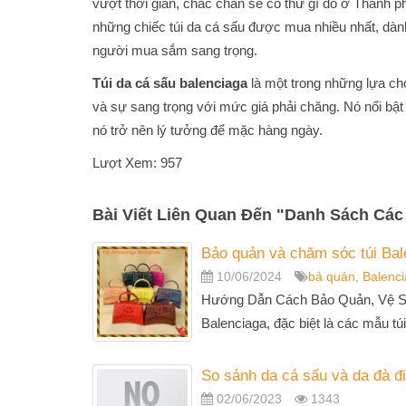
vượt thời gian, chắc chắn sẽ có thứ gì đó ở Thành 
những chiếc túi da cá sấu được mua nhiều nhất, dà
người mua sắm sang trọng.
Túi da cá sấu balenciaga
là một trong những lựa ch
và sự sang trọng với mức giá phải chăng. Nó nổi bật 
nó trở nên lý tưởng để mặc hàng ngày.
Lượt Xem: 957
Bài Viết Liên Quan Đến
"
Danh Sách Các
Bảo quản và chăm sóc túi Ba
10/06/2024
bả quản
,
Balenc
Hướng Dẫn Cách Bảo Quản, Vệ Si
Balenciaga, đặc biệt là các mẫu tú
So sánh da cá sấu và da đà đ
02/06/2023
1343