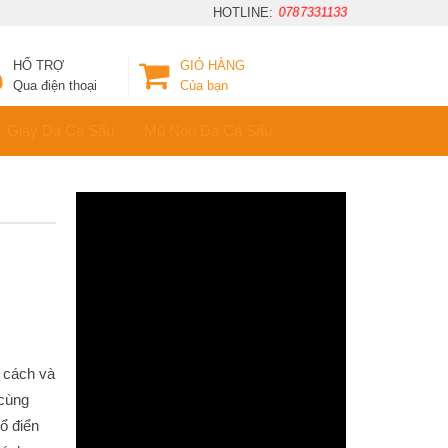
HOTLINE:
0787331133
HỔ TRỢ
GIỎ HÀNG
Qua điện thoại
Của bạn
Giày Da Cá Sấu
Mũ Nón Da Cá Sấu
 cách và
 cùng
ổ điển