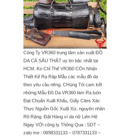
Công Ty VR360 trung tâm sản xuất ĐỒ
DA CÁ SẤU THẬT uy tín bậc nhất tại
HCM. Ko Chỉ Thế VR360 CÒn Nhận
Thiết Kế Ra Rập Mẫu các mẫu đồ da
theo yêu cầu riêng. CHúng Tôi cam kết
những Mẫu Đồ Da VR360 làm Ra luôn
Đạt Chuẩn Xuất Khẩu, Giấy Cites Xác
Thực Nguồn Gốc Xuất Xứ, nguyên nhân
Rõ Ràng. Đặt Hàng ví da nữ Liên Hệ
Ngay VỚi công ty Thông Qua : SDT –
zalo me : 0898331133 – 0787331133 –