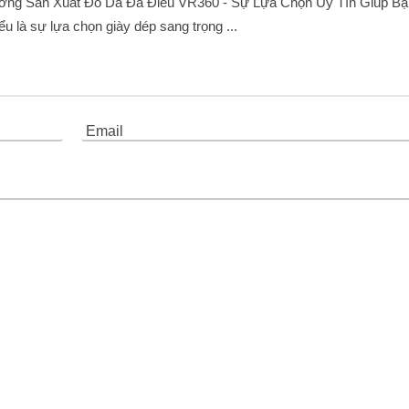
ng Sản Xuất Đồ Da Đà Điểu VR360 - Sự Lựa Chọn Uy Tín Giúp B
ểu là sự lựa chọn giày dép sang trọng ...
Email