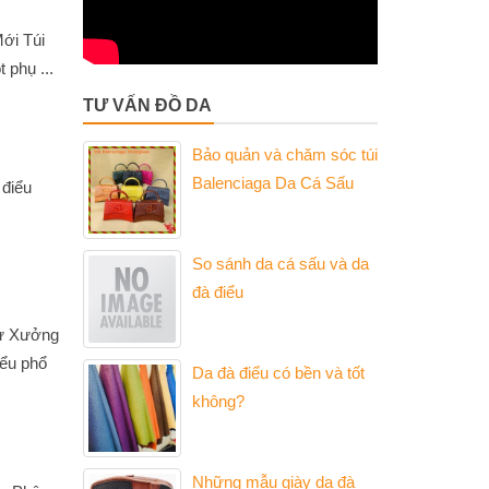
ới Túi
 phụ ...
TƯ VẤN ĐỒ DA
Bảo quản và chăm sóc túi
Balenciaga Da Cá Sấu
 điểu
So sánh da cá sấu và da
đà điểu
Từ Xưởng
iểu phổ
Da đà điểu có bền và tốt
không?
Những mẫu giày da đà