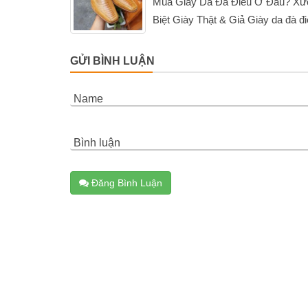
Mua Giày Da Đà Điểu Ở Đâu? Xưở
Biệt Giày Thật & Giả Giày da đà đi
GỬI BÌNH LUẬN
Name
Bình luận
Đăng Bình Luận