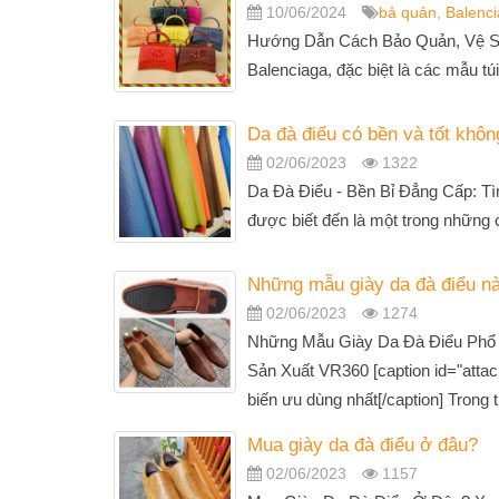
10/06/2024
bả quản
,
Balenc
Hướng Dẫn Cách Bảo Quản, Vệ Si
Balenciaga, đặc biệt là các mẫu tú
Da đà điểu có bền và tốt khôn
02/06/2023
1322
Da Đà Điểu - Bền Bỉ Đẳng Cấp: T
được biết đến là một trong những ch
Những mẫu giày da đà điểu nà
02/06/2023
1274
Những Mẫu Giày Da Đà Điểu Phổ 
Sản Xuất VR360 [caption id="attac
biến ưu dùng nhất[/caption] Trong th
Mua giày da đà điểu ở đâu?
02/06/2023
1157