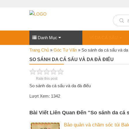
Produc
search
Danh Mục
VÍ DA CÁ SẤU
Trang Chủ
»
Góc Tư Vấn
»
So sánh da cá sấu và da 
SO SÁNH DA CÁ SẤU VÀ DA ĐÀ ĐIỂU
Rate this post
So sánh da cá sấu và da đà điểu
Lượt Xem: 1342
Bài Viết Liên Quan Đến
"
So sánh da cá s
Bảo quản và chăm sóc túi Ba