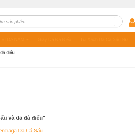
ts
VÍ DA NAM
Giày Da Đà Điểu
Túi Xách Da Cá Sấu Nữ
đà điểu
ấu và da đà điểu
"
lenciaga Da Cá Sấu