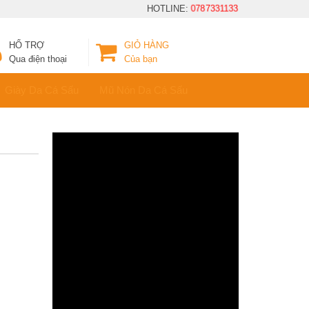
HOTLINE:
0787331133
HỔ TRỢ
GIỎ HÀNG
Qua điện thoại
Của bạn
Giày Da Cá Sấu
Mũ Nón Da Cá Sấu