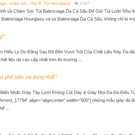
iaga
,
chăm sóc
,
chữ B
,
Túi Hourglass
1197
nh và Chăm Sóc Túi Balenciaga Da Cá Sấu Để Giữ Túi Luôn Như M
i Balenciaga Hourglass và túi Balenciaga Da Cá Sấu, không chỉ là một
g?
ìm Hiểu Lý Do Đằng Sau Độ Bền Vượt Trội Của Chất Liệu Này Da đà
ất liệu da cao cấp nhất trên thị trường ...
o phổ biến ưa dùng nhất?
Biến Nhất: Giày Tây Lười Không Cột Dây & Giày Mọi Da Đà Điểu 
hment_17794" align="aligncenter" width="600"] những mẫu giày đà đ
ế ...