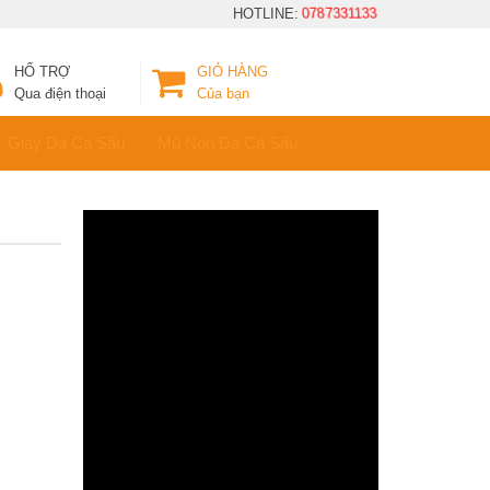
HOTLINE:
0787331133
HỔ TRỢ
GIỎ HÀNG
Qua điện thoại
Của bạn
Giày Da Cá Sấu
Mũ Nón Da Cá Sấu