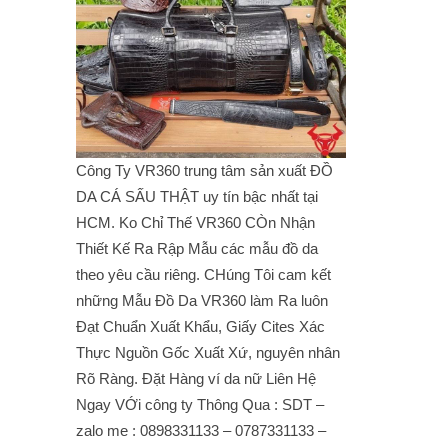
Công Ty VR360 trung tâm sản xuất ĐỒ
DA CÁ SẤU THẬT uy tín bậc nhất tại
HCM. Ko Chỉ Thế VR360 CÒn Nhận
Thiết Kế Ra Rập Mẫu các mẫu đồ da
theo yêu cầu riêng. CHúng Tôi cam kết
những Mẫu Đồ Da VR360 làm Ra luôn
Đạt Chuẩn Xuất Khẩu, Giấy Cites Xác
Thực Nguồn Gốc Xuất Xứ, nguyên nhân
Rõ Ràng. Đặt Hàng ví da nữ Liên Hệ
Ngay VỚi công ty Thông Qua : SDT –
zalo me : 0898331133 – 0787331133 –