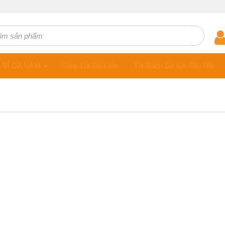
ts
VÍ DA NAM
Giày Da Đà Điểu
Túi Xách Da Cá Sấu Nữ