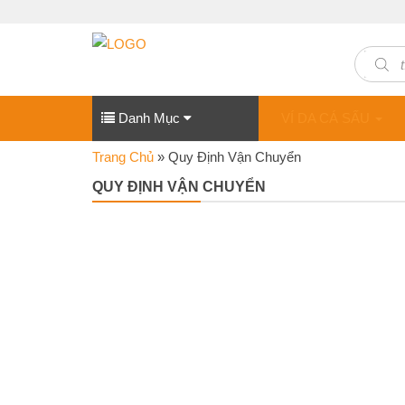
Produc
search
Danh Mục
VÍ DA CÁ SẤU
Trang Chủ
»
Quy Định Vận Chuyển
QUY ĐỊNH VẬN CHUYỂN