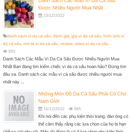
Danh Sách Các Mẫu Ví Da Cá Sấu
Được Nhiều Người Mua Nhất
23/12/2022
danh sách ví da cá sấu
,
đánh giá
,
giá ví da cá sấu
,
hình ảnh ví
da cá sấu
,
mô tả ví da cá sấu
,
review
,
video ví da cá sấu
993
Danh Sách Các Mẫu Ví Da Cá Sấu Được Nhiều Người Mua
Nhất Bạn đang tìm kiếm chiếc ví da cá sấu hoàn hảo? Đừng tìm
đâu xa. Danh sách các mẫu ví cá sấu được nhiều người mua
nhất này ...
Những Món Đồ Da Cá Sấu Phải Có Cho
Nam Giới
15/12/2022
985
Khi nói đến các phụ kiện thời trang, đàn ông có
thể cảm thấy rằng các lựa chọn của họ bị hạn
chế so với phụ nữ. Mặc dù đúng là có ít lựa chọn phụ kiện thời