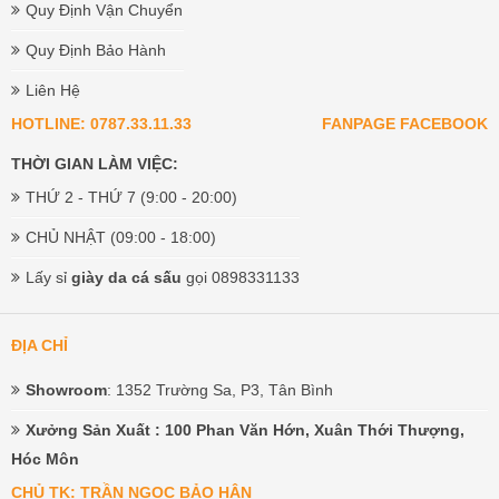
Quy Định Vận Chuyển
Quy Định Bảo Hành
Liên Hệ
HOTLINE: 0787.33.11.33
FANPAGE FACEBOOK
THỜI GIAN LÀM VIỆC:
THỨ 2 - THỨ 7 (9:00 - 20:00)
CHỦ NHẬT (09:00 - 18:00)
Lấy sỉ
giày da cá sấu
gọi 0898331133
ĐỊA CHỈ
Showroom
: 1352 Trường Sa, P3, Tân Bình
Xưởng Sản Xuất
: 100 Phan Văn Hớn, Xuân Thới Thượng,
Hóc Môn
CHỦ TK: TRẦN NGỌC BẢO HÂN