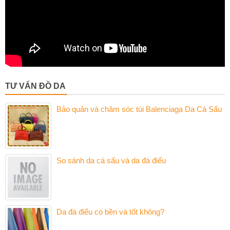
TƯ VẤN ĐỒ DA
Bảo quản và chăm sóc túi Balenciaga Da Cá Sấu
So sánh da cá sấu và da đà điểu
Da đà điểu có bền và tốt không?