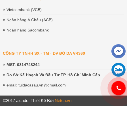
Vietcombank (VCB)
Ngân hàng Á Châu (ACB)
Ngân hàng Sacombank
CÔNG TY TNHH SX - TM - DV ĐỒ DA VR360
MST: 0314748244
Do Sở Kế Hoạch Và Đầu Tư TP. Hồ Chí Minh Cấp
email: tuidacasau.vn@gmail.com
©2017 alcado. Thiết Kế Bởi
Netsa.vn
ابن الجيران يثيرني سكس xnxx مترجم
نيج فروخ عراقي
سكس نسوان
بيضاء افلام سكس مترجم امهات
telugu local sex videos
phim sex
xnxx viet
نيك مصريات
افلام سكس عربية - موك البورنو