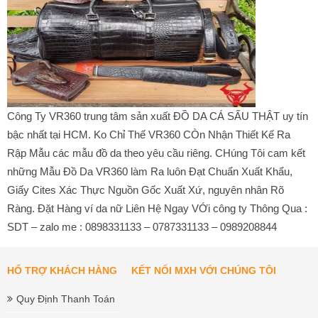
Công Ty VR360 trung tâm sản xuất ĐỒ DA CÁ SẤU THẬT uy tín
bậc nhất tại HCM. Ko Chỉ Thế VR360 CÒn Nhận Thiết Kế Ra
Rập Mẫu các mẫu đồ da theo yêu cầu riêng. CHúng Tôi cam kết
những Mẫu Đồ Da VR360 làm Ra luôn Đạt Chuẩn Xuất Khẩu,
Giấy Cites Xác Thực Nguồn Gốc Xuất Xứ, nguyên nhân Rõ
Ràng. Đặt Hàng ví da nữ Liên Hệ Ngay VỚi công ty Thông Qua :
SDT – zalo me : 0898331133 – 0787331133 – 0989208844
HỔ TRỢ KHÁCH HÀNG
KẾT NỐI MXH VỚI CHÚNG TÔI
Quy Định Thanh Toán