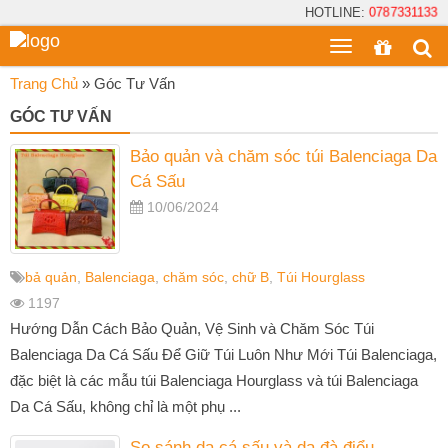
HOTLINE:
0787331133
Toggle
menu
Trang Chủ
»
Góc Tư Vấn
GÓC TƯ VẤN
Bảo quản và chăm sóc túi Balenciaga Da
Cá Sấu
10/06/2024
bả quản
,
Balenciaga
,
chăm sóc
,
chữ B
,
Túi Hourglass
1197
Hướng Dẫn Cách Bảo Quản, Vệ Sinh và Chăm Sóc Túi
Balenciaga Da Cá Sấu Để Giữ Túi Luôn Như Mới Túi Balenciaga,
đặc biệt là các mẫu túi Balenciaga Hourglass và túi Balenciaga
Da Cá Sấu, không chỉ là một phụ ...
So sánh da cá sấu và da đà điểu