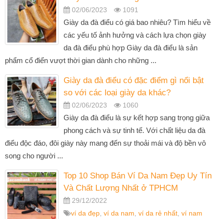
02/06/2023
1091
Giày da đà điểu có giá bao nhiêu? Tìm hiểu về
các yếu tố ảnh hưởng và cách lựa chọn giày
da đà điểu phù hợp Giày da đà điểu là sản
phẩm cổ điển vượt thời gian dành cho những ...
Giày da đà điểu có đặc điểm gì nổi bật
so với các loại giày da khác?
02/06/2023
1060
Giày da đà điểu là sự kết hợp sang trọng giữa
phong cách và sự tinh tế. Với chất liệu da đà
điểu độc đáo, đôi giày này mang đến sự thoải mái và độ bền vô
song cho người ...
Top 10 Shop Bán Ví Da Nam Đẹp Uy Tín
Và Chất Lượng Nhất ở TPHCM
29/12/2022
ví da đẹp
,
ví da nam
,
ví da rẻ nhất
,
ví nam