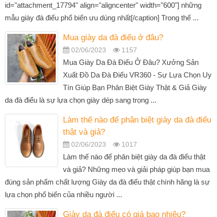
id="attachment_17794" align="aligncenter" width="600"] những
mẫu giày đà điểu phổ biến ưu dùng nhất[/caption] Trong thế ...
Mua giày da đà điểu ở đâu?
02/06/2023
1157
Mua Giày Da Đà Điểu Ở Đâu? Xưởng Sản
Xuất Đồ Da Đà Điểu VR360 - Sự Lựa Chọn Uy
Tín Giúp Bạn Phân Biệt Giày Thật & Giả Giày
da đà điểu là sự lựa chọn giày dép sang trọng ...
Làm thế nào để phân biệt giày da đà điểu
thật và giả?
02/06/2023
1017
Làm thế nào để phân biệt giày da đà điểu thật
và giả? Những mẹo và giải pháp giúp bạn mua
đúng sản phẩm chất lượng Giày da đà điểu thật chính hãng là sự
lựa chọn phổ biến của nhiều người ...
Giày da đà điểu có giá bao nhiêu?