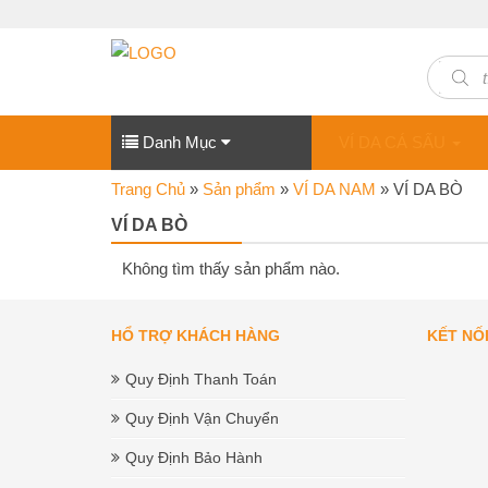
Produc
search
Danh Mục
VÍ DA CÁ SẤU
Trang Chủ
»
Sản phẩm
»
VÍ DA NAM
»
VÍ DA BÒ
VÍ DA BÒ
Không tìm thấy sản phẩm nào.
HỔ TRỢ KHÁCH HÀNG
KẾT NỐ
Quy Định Thanh Toán
Quy Định Vận Chuyển
Quy Định Bảo Hành