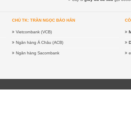
CHỦ TK: TRẦN NGỌC BẢO HÂN
CÔ
Vietcombank (VCB)
Ngân hàng Á Châu (ACB)
D
Ngân hàng Sacombank
e
سكس ن
نيج فروخ عراقي
ابن الجيران يثيرني سكس xnxx مترجم
telugu local sex videos
phim sex xnxx vi