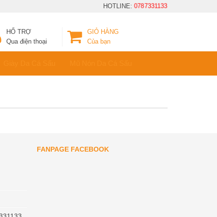
HOTLINE:
0787331133
HỔ TRỢ
GIỎ HÀNG
Qua điện thoại
Của bạn
Giày Da Cá Sấu
Mũ Nón Da Cá Sấu
FANPAGE FACEBOOK
331133