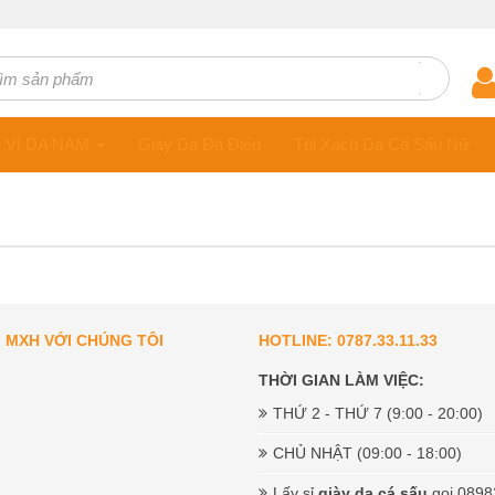
ts
VÍ DA NAM
Giày Da Đà Điểu
Túi Xách Da Cá Sấu Nữ
I MXH VỚI CHÚNG TÔI
HOTLINE: 0787.33.11.33
THỜI GIAN LÀM VIỆC:
THỨ 2 - THỨ 7 (9:00 - 20:00)
CHỦ NHẬT (09:00 - 18:00)
Lấy sỉ
giày da cá sấu
gọi 0898