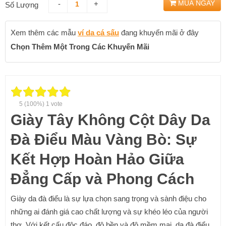
MUA NGAY
-
+
Số Lượng
Xem thêm các mẫu
ví da cá sấu
đang khuyến mãi ở đây
Chọn Thêm Một Trong Các Khuyến Mãi
5
(100%)
1
vote
Giày Tây Không Cột Dây Da
Đà Điểu Màu Vàng Bò: Sự
Kết Hợp Hoàn Hảo Giữa
Đẳng Cấp và Phong Cách
Giày da đà điểu là sự lựa chọn sang trọng và sành điệu cho
những ai đánh giá cao chất lượng và sự khéo léo của người
thợ. Với kết cấu độc đáo, độ bền và độ mềm mại, da đà điểu