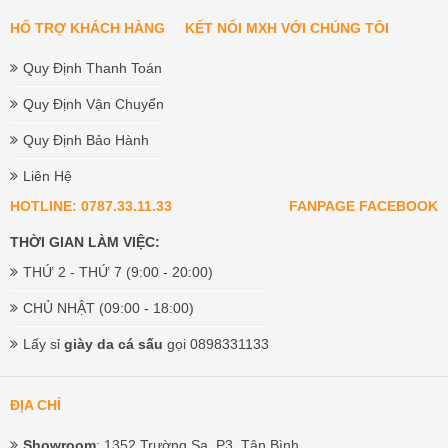
HỔ TRỢ KHÁCH HÀNG
KẾT NỐI MXH VỚI CHÚNG TÔI
Quy Định Thanh Toán
Quy Định Vận Chuyển
Quy Định Bảo Hành
Liên Hệ
HOTLINE: 0787.33.11.33
FANPAGE FACEBOOK
THỜI GIAN LÀM VIỆC:
THỨ 2 - THỨ 7 (9:00 - 20:00)
CHỦ NHẬT (09:00 - 18:00)
Lấy sỉ
giày da cá sấu
gọi 0898331133
ĐỊA CHỈ
Showroom
: 1352 Trường Sa, P3, Tân Bình