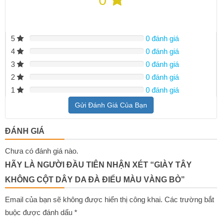
5
0 đánh giá
4
0 đánh giá
3
0 đánh giá
2
0 đánh giá
1
0 đánh giá
Gửi Đánh Giá Của Bạn
ĐÁNH GIÁ
Chưa có đánh giá nào.
HÃY LÀ NGƯỜI ĐẦU TIÊN NHẬN XÉT “GIÀY TÂY
KHÔNG CỘT DÂY DA ĐÀ ĐIỂU MÀU VÀNG BÒ”
Email của bạn sẽ không được hiển thị công khai.
Các trường bắt
buộc được đánh dấu
*