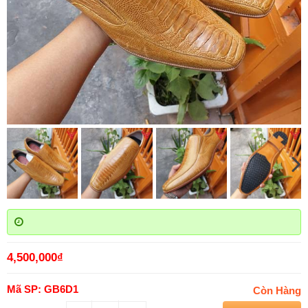
4,500,000
₫
Mã SP: GB6D1
Còn Hàng