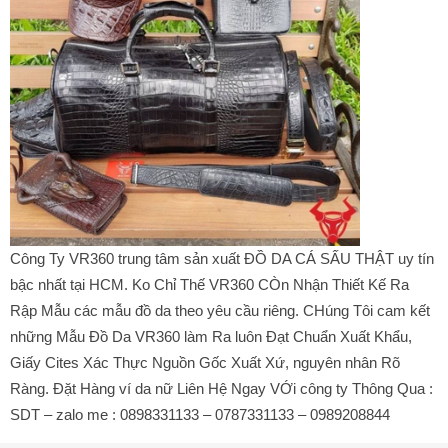
Công Ty VR360 trung tâm sản xuất ĐỒ DA CÁ SẤU THẬT uy tín
bậc nhất tại HCM. Ko Chỉ Thế VR360 CÒn Nhận Thiết Kế Ra
Rập Mẫu các mẫu đồ da theo yêu cầu riêng. CHúng Tôi cam kết
những Mẫu Đồ Da VR360 làm Ra luôn Đạt Chuẩn Xuất Khẩu,
Giấy Cites Xác Thực Nguồn Gốc Xuất Xứ, nguyên nhân Rõ
Ràng. Đặt Hàng ví da nữ Liên Hệ Ngay VỚi công ty Thông Qua :
SDT – zalo me : 0898331133 – 0787331133 – 0989208844