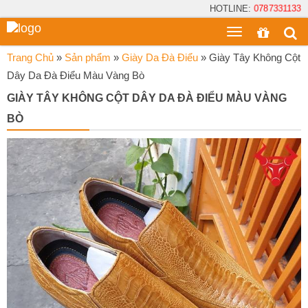
HOTLINE:
0787331133
Toggle
menu
Trang Chủ
»
Sản phẩm
»
Giày Da Đà Điểu
»
Giày Tây Không Cột
Dây Da Đà Điểu Màu Vàng Bò
GIÀY TÂY KHÔNG CỘT DÂY DA ĐÀ ĐIỂU MÀU VÀNG
BÒ