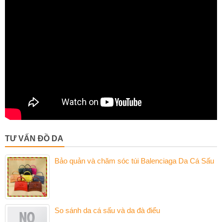
TƯ VẤN ĐỒ DA
Bảo quản và chăm sóc túi Balenciaga Da Cá Sấu
So sánh da cá sấu và da đà điểu