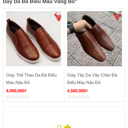
Dây Da Đà Điểu Màu Vàng Bò
"
Giày Thể Thao Da Đà Điểu
Giày Tây Da Vây Chân Đà
Màu Nâu Đỏ
Điểu Màu Nâu Đỏ
4,000,000
₫
4,500,000
₫
0
0
out
out
of
of
5
5
0